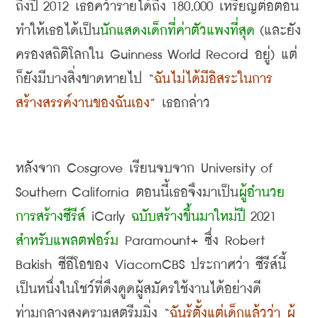
ถึงปี
 2012 
เธอคว้ารายได้ถึง
 180,000 
เหรียญต่อตอน 
ทำให้เธอได้เป็น
นักแสดงเด็กที่ค่าตัวแพงที่สุด
 (
และยัง
ครองสถิติโลกใน
 Guinness World Record 
อยู่
) 
แต่
ก็ยังมีบางสิ่งขาดหายไป
 “
ฉันไม่ได้มีอิสระในการ
สร้างสรรค์งานของฉันเอง
” 
เธอกล่าว
หลังจาก
 Cosgrove 
เรียนจบจาก
 University of 
Southern California 
ตอนนี้เธอจึงมาเป็น
ผู้อำนวย
การสร้างซีรีส์
 iCarly 
ฉบับสร้างขึ้นมาใหม่ปี
 2021 
สำหรับแพลตฟอร์ม
 Paramount+ 
ซึ่ง
 Robert 
Bakish 
ซีอีโอของ
 ViacomCBS 
ประกาศว่า ซีรีส์นี้
เป็นหนึ่งในโชว์ที่ดึงดูดผู้สมัครใช้งานได้อย่างดี
ท่ามกลางสงครามสตรีมมิ่ง
 “
ฉันรู้ตั้งแต่เด็กแล้วว่า ผู้