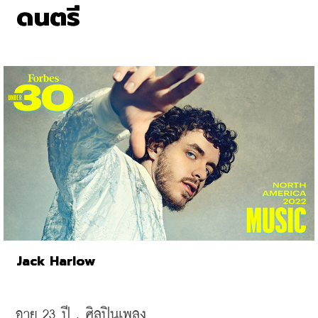
ดนตรี
Jack Harlow
อายุ
 23 
ปี
 , 
ศิลปินเพลง