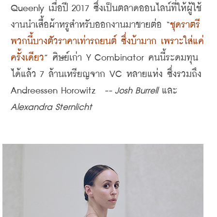
Queenly 
เมื่อปี
 2017 
ซึ่งเป็นตลาดออนไลน์ที่ให้ผู้ใช้
งานนำเสื้อผ้าหรูสำหรับออกงานมาขายต่อ
 “
ชุดราตรี
พวกนี้บางตัวราคาเท่ารถยนต์ ซึ่งบ้ามาก เพราะใส่แค่
ครั้งเดียว
” 
ศิษย์เก่า
 Y Combinator 
คนนี้ระดมทุน
ได้แล้ว
 7 
ล้านเหรียญจาก
 VC 
หลายแห่ง ซึ่งรวมถึง
Andreessen Horowitz
-- Josh Burrell 
และ
Alexandra Sternlicht