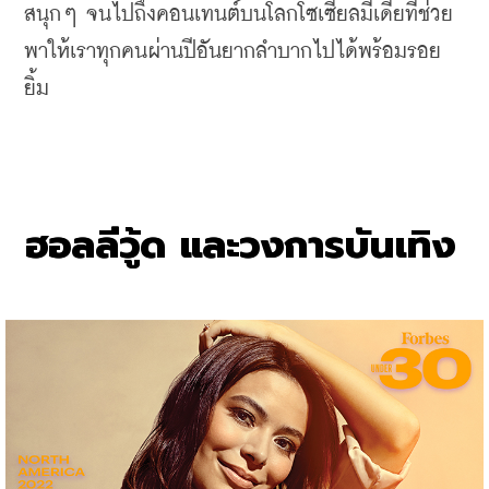
สนุกๆ จนไปถึงคอนเทนต์บนโลกโซเซียลมีเดียที่ช่วย
พาให้เราทุกคนผ่านปีอันยากลำบากไปได้พร้อมรอย
ยิ้ม
ฮอลลีวู้ด
และวงการบันเทิง