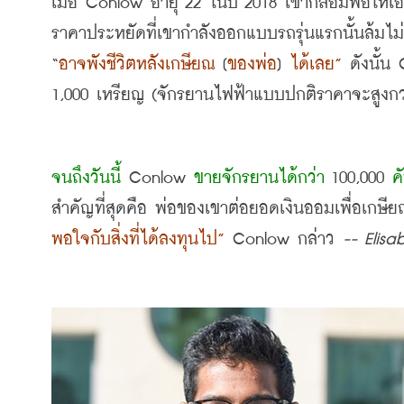
เมื่อ
 Conlow 
อายุ
 22 
ในปี
 2018 
เขากล่อมพ่อให้เอ
ราคาประหยัดที่เขากำลังออกแบบรถรุ่นแรกนั้นล้มไม่
“
อาจพังชีวิตหลังเกษียณ
 [
ของพ่อ
] 
ได้เลย
”
ดังนั้น
 
1,000 
เหรียญ
 (
จักรยานไฟฟ้าแบบปกติราคาจะสูงกว
จนถึงวันนี้
 Conlow 
ขายจักรยานได้กว่า
 100,000 
ค
สำคัญที่สุดคือ พ่อของเขาต่อยอดเงินออมเพื่อเกษียณให
พอใจกับสิ่งที่ได้ลงทุนไป
”
 Conlow 
กล่าว
-- Elis