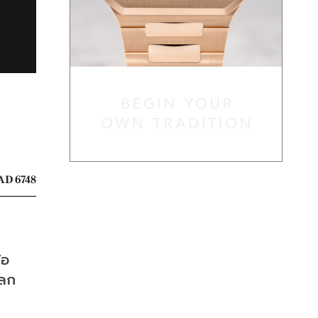
AD 6748
้อ
โลก