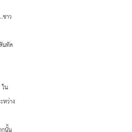
..ชาว
สันทัด
ๆ ใน
ระหว่าง
กนั้น 