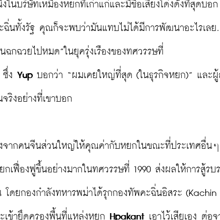
นึ่งในบริษัทเหมืองหยกที่เก่าแก่และมีชื่อเสียงโด่งดังที่สุดบอก
ิ่นทั้งรัฐ คุณก็จะพบว่ามันแทบไม่ได้มีการพัฒนาอะไรเลย.
ื่นฉกฉวยไปหมด”ในยุครุ่งเรืองของทศวรรษที่ 
ซึ่ง 
Yup
 บอกว่า “ผมเคยใหญ่ที่สุด (ในธุรกิจหยก)” และผู้
ริงอย่างที่เขาบอก

่องจากคนจีนส่วนใหญ่ให้คุณค่ากับหยกในขณะที่ประเทศอื่น
เฟื่องฟูขึ้นอย่างมากในทศวรรษที่ 1990 ส่งผลให้การสู้รบ
้น โดยกองกำลังทหารพม่าได้รุกกองทัพคะฉิ่นอิสระ (Kachin 
ข้ายึดครองพื้นที่แหล่งหยก 
Hpakant
 เอาไว้เสียเอง ต่อจา