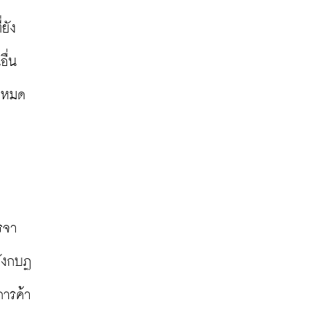
่ยัง
ื่น
้งหมด
รจา
ลังกบฏ
การค้า