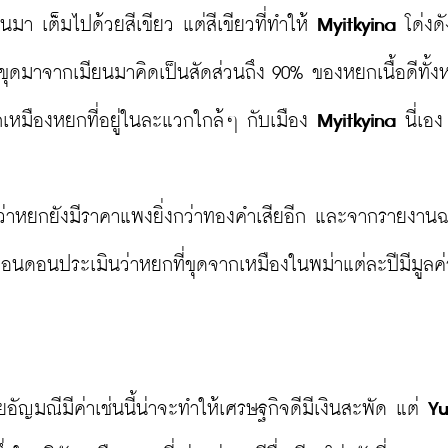
นมา เต็มไปด้วยสีเขียว แต่สีเขียวที่ทำให้ 
Myitkyina
 โด่งด
กที่ขุดมาจากเมียนมาคิดเป็นสัดส่วนถึง 90% ของหยกเนื้อดีทั้งห
หมืองหยกที่อยู่ในละแวกใกล้ๆ กับเมือง 
Myitkyina
 นี่เอง

บว่าหยกยังมีราคาแพงยิ่งกว่าทองคำเสียอีก และจากรายงานฉ
ี่ลอนดอนประเมินว่าหยกที่ขุดจากเหมืองในพม่าแต่ละปีมีมูลค่า
ยอัญมณีมีค่าเช่นนี้น่าจะทำให้เศรษฐกิจดีมีเงินสะพัด แต่ 
Yu