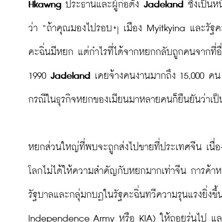
Hkawng
 ประธานและผู้ก่อตั้ง 
Jadeland 
ซึ่งเป็นห
ว่า “ถ้าคุณมองไปรอบๆ เมือง Myitkyina และรัฐคะฉ
คะฉิ่นมีหยก แต่กำไรที่ได้จากหยกกลับถูกคนจากที่อ
1990 
Jadeland
 เคยจ้างคนงานมากถึง 15,000 คน 
กรณีในธุรกิจหยกของเมียนมาหลายคนก็ยืนยันว่าเป็นจ
หยกส่วนใหญ่ที่พบจะถูกส่งไปขายที่ประเทศจีน เนื
โลกไม่ได้ให้ความสำคัญกับหยกมากเท่าจีน การค้าหยก
รัฐบาลและกลุ่มกบฏในรัฐคะฉิ่นทวีความรุนแรงยิ่งขึ
Independence Army หรือ KIA) ให้ถอยร่นไป และเ