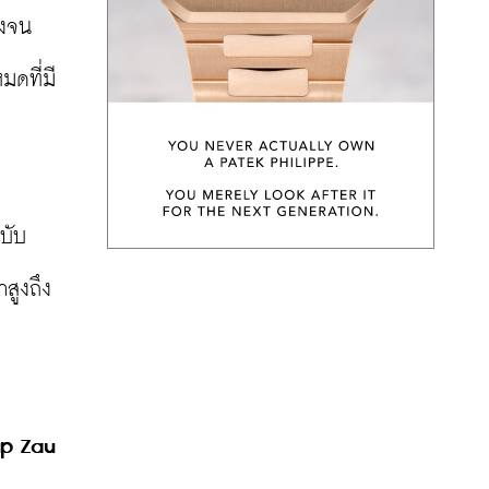
ังจน
มดที่มี
บับ
สูงถึง
p Zau 