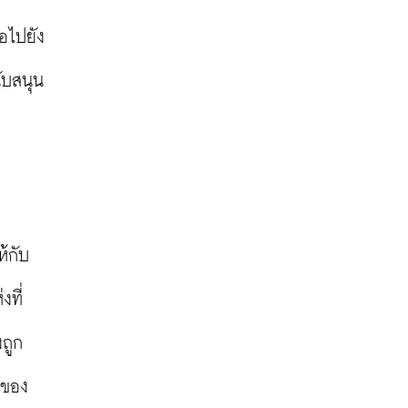
อไปยัง
ับสนุน
ง
้กับ
งที่
งถูก
กของ