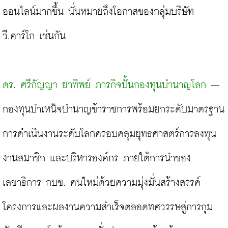
ออนไลน์มากขึ้น นั่นหมายถึงโอกาสของกลุ่มบริษัท 
วี.คาร์โก เช่นกัน

ดร. ศรีกัญญา ยาทิพย์ ภารกิจปั้นกองทุนบำนาญโลก
 – 
กองทุนบำเหน็จบำนาญข้าราชการพร้อมยกระดับมาตรฐาน
การดำเนินงานระดับโลกครอบคลุมยุทธศาสตร์การลงทุน 
งานสมาชิก และบริหารองค์กร ภายใต้การนำของ
เลขาธิการ กบข. คนใหม่ด้วยความมุ่งมั่นสร้างสรรค์
โครงการและผลงานความสำเร็จตลอดทศวรรษสู่การกุม