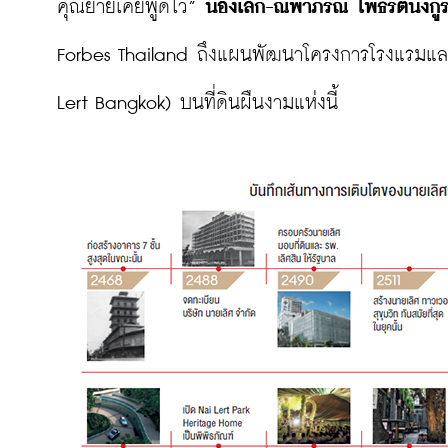
คุณยายเคยพูดไว้” 
น้องเล็ก-ณพาภรณ์ โพธิรัตนังกู
Forbes Thailand ถึงแผนพัฒนาโครงการโรงแรมและเ
Lert Bangkok) บนที่ดินผืนงามแห่งนี้
