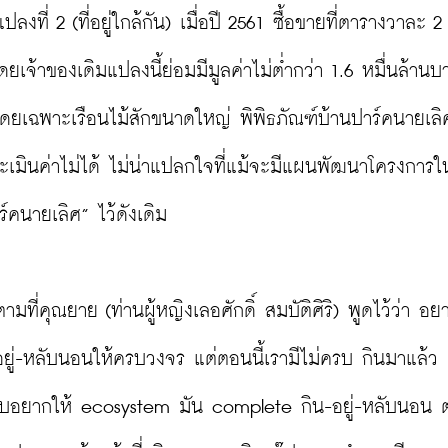
ี่ 2 (ที่อยู่ใกล้กัน) เมื่อปี 2561 ซื้อขายที่ตารางวาละ 2
ยเจ้าของเดิมแปลงนี้ย่อมมีมูลค่าไม่ต่ำกว่า 1.6 หมื่นล้านบา
ร้าง โดยเฉพาะเรือนไม้สักขนาดใหญ่ พิพิธภัณฑ์บ้านปาร์คนายเลิ
ระเมินค่าไม่ได้ ไม่น่าแปลกใจที่แม้จะมีแผนพัฒนาโครงการในพื
คนายเลิศ” ไว้ดังเดิม

มที่คุณยาย (ท่านผู้หญิงเลอศักดิ์ สมบัติศิริ) พูดไว้ว่า อย
ี่อยู่-หลับนอนให้ครบวงจร แต่ตอนนี้เรามีไม่ครบ กินมาแล้ว 
ห้ครบอยากให้ ecosystem มัน complete กิน-อยู่-หลับนอน ต