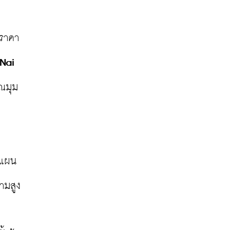
ราคา 
Nai 
วณมุม
นแผน
มสูง 