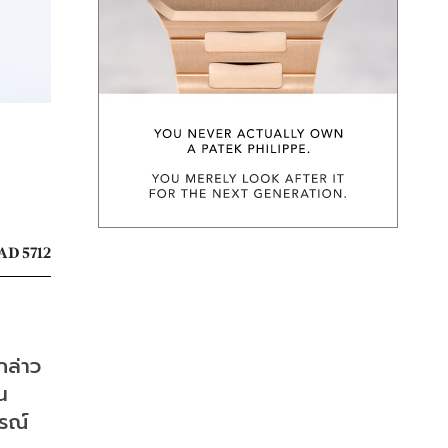
AD 5712
กล่าว
น
รณ์ 