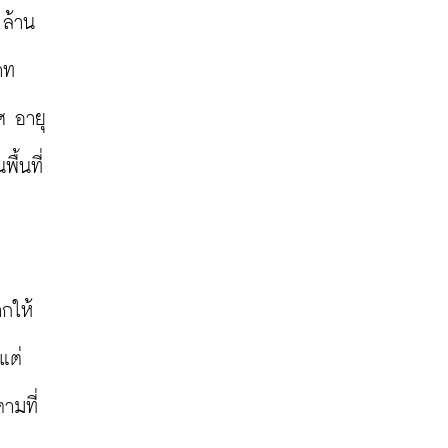
 ล้าน
ท 
ศ อายุ
้นที่ 
ากให้
แต่
ามที่