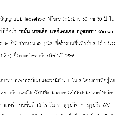
วยสัญญาแบบ leasehold หรือเช่าระยะยาว 30 ต่อ 30 ปี ใน
ี่ชื่อว่า 
“อมัน นายเลิศ เรสซิเดนเซส กรุงเทพฯ” (Aman 
36 ช้นั จำานวน 42 ยูนิต ที่สร้างบนพื้นที่กว่า 3 ไร่ บริเ
คิด) ซึ่งคาดว่าจะแล้วเสร็จในปี 2566

นบาท” ณพาภรณ์เผยและว่านี่เป็น 1 ใน 3 โครงการที่อยู่ใ
ิศฯ แล้ว เธอยังเตรียมพัฒนาอาคารสำนักงานขนาดใหญ่ควา
เวอร์” บนพื้นที่ 10 ไร่ ริม ถ. สุขุมวิท ซ. สุขุมวิท 62/1 