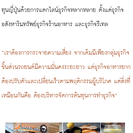
ทุนญี่ปุ่นด้วยการแตกไลน์ธุรกิจหลากหลาย ตั้งแต่ธุรกิจ
อสังหาริมทรัพย์ธุรกิจร้านอาหาร และธุรกิจรีเทล

“เราต้องการกระจายความเสี่ยง จากเดิมมีเพียงกลุ่มธุรกิจ
ชิ้นส่วนรถยนต์มีความมั่นคงระยะยาว แต่ธุรกิจอาหารยาก 
ต้องปรับตัวและเปลี่ยนเร็วตามพฤติกรรมผู้บริโภค แต่สิ่งที่
เหมือนกันคือ ต้องบริหารจัดการต้นทุนการทำธุรกิจ”