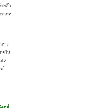
ระเทศ 
กการ
ไทยใน
องโค
รณ์
 