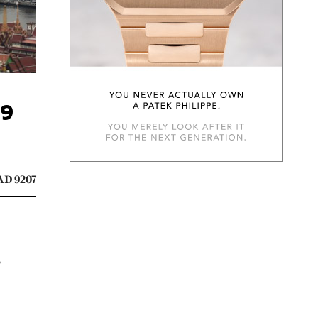
19
D 9207
ร