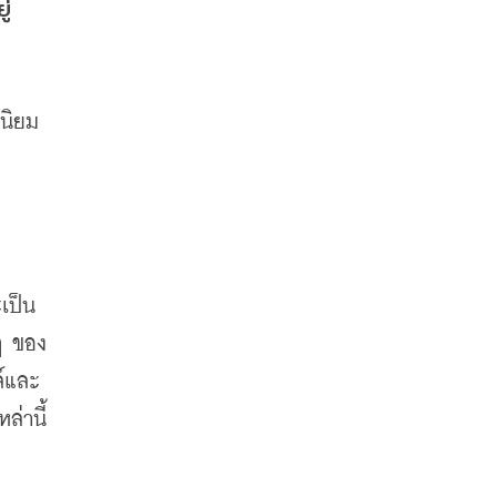
ู่
ดนิยม
เป็น
งๆ ของ
ล์และ
ล่านี้