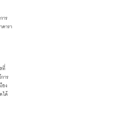
ีการ
าดารา 
ที่
ีการ
มือง
ได้ 