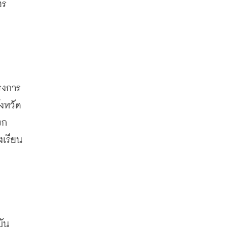
ร์
รงการ
ังหวัด
วก
งเรียน
ัน 