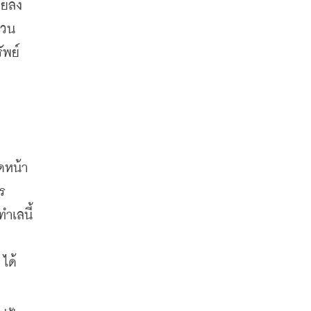
อยลง
วน 
ัพย์
ดหน้า
ร
ำเลนี้
ได้