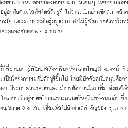
ๆ ซอยยาวไปจนถึงซอยทองหล่อยังมีทำเลเด่นๆ ในซอยแยกย่
ู่อาศัยตามไลฟ์สไตล์ลักชูรี ไม่ว่าจะเป็นย่านชิดลม หลังส
กมัย และถนนประดิษฐ์มนูธรรม ​ทำให้ผู้พัฒนาอสังหาริมทร
นี้และตลอดซอยต่างๆ มากมาย
ีที่ผ่านมา ผู้พัฒนาอสังหาริมทรัพย์รายใหญ่ต่างมุ่งหน้าเปิ
วนเป็นโครงการระดับลักชูรีขึ้นไป โดยมีปัจจัยสนับสนุนคือกา
นออก มีระบบคมนาคมขนส่ง มีการตัดถนนใหม่เพิ่ม ส่งผลให้ท
าโครงการที่อยู่อาศัยโดยเฉพาะถนนศรีนครินทร์-ร่มเกล้า ซึ่ง
นใหญ่ขนาด 6-8 เลน เชื่อมต่อไปยังทำเลสำคัญของกรุงเทพฯ 