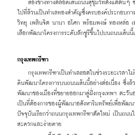
    สองข้างทางตลอดเส้นถนนสุขุมวิทตั้งแต่ต้น
ไปที่ล้วนเป็นทำเลทองสำคัญซึ่งครบองค์ประกอบการอย
วิทยุ เพลินจิต นานา อโศก พร้อมพงษ์ ทองหล่อ เอ
เลือกพัฒนาโครงการระดับลักชูรีขึ้นไปบนถนนเส้น
กรุงเทพกรีฑา
    กรุงเทพกรีฑาเป็นทำเลฮอตในช่วงระยะเวลาไม่กี่ป
ดินพัฒนาโครงการบนถนนเส้นนี้อย่างต่อเนื่อง ซึ่งล้
พัฒนาของเมืองที่ขยายออกมาสู่ฝั่งกรุงเทพฯ ตะวั
เป็นที่ต้องการของผู้พัฒนาอสังหาริมทรัพย์เพื่อพัฒน
ปัจจุบันเรียกว่าถนนกรุงเทพกรีฑาตัดใหม่ เป็นถน
สะดวกและง่ายดาย