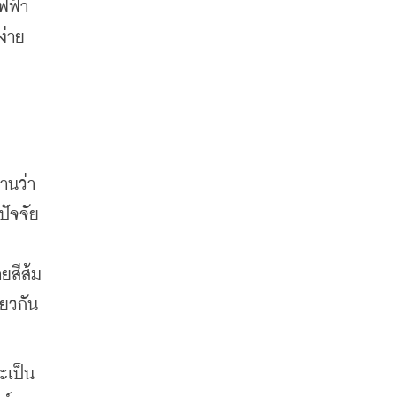
ฟฟ้า
่าย 
านว่า
ปัจจัย
สีส้ม 
ียวกัน
ะเป็น