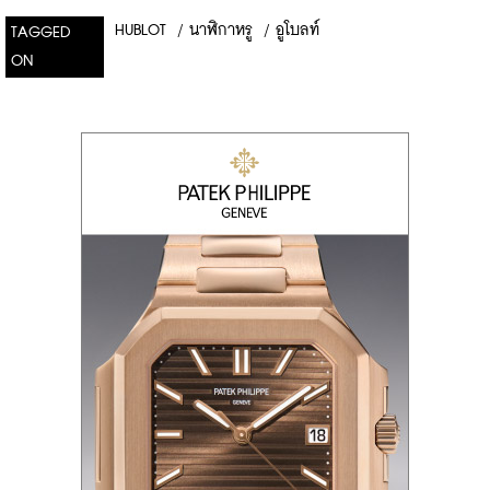
HUBLOT
/
นาฬิกาหรู
/
อูโบลท์
TAGGED
ON