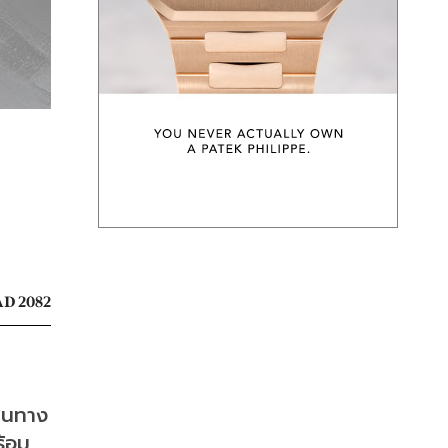
D 2082
ินทาง
ร้อม