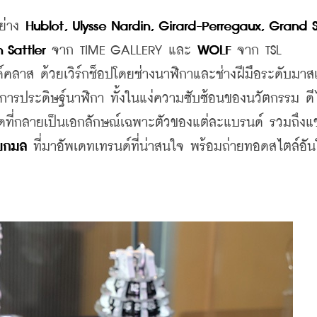
ย่าง 
Hublot, Ulysse Nardin, Girard-Perregaux, Grand Se
n Sattler 
จาก TIME GALLERY และ 
WOLF 
จาก TSL 
คลาส ด้วยเวิร์กช็อปโดยช่างนาฬิกาและช่างฝีมือระดับมาสเ
้งในการประดิษฐ์นาฬิกา ทั้งในแง่ความซับซ้อนของนวัตกรรม ดีไ
ที่กลายเป็นเอกลักษณ์เฉพาะตัวของแต่ละแบรนด์ รวมถึง
แ
ยกมล
 ที่มาอัพเดทเทรนด์ที่น่าสนใจ พร้อมถ่ายทอดสไตล์อั