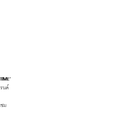
TIME’
รนด์
ง
ินชม