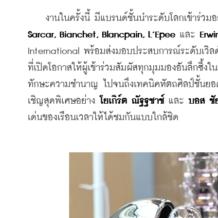
    งานในครั้งนี้ มีแบรนด์ชั้นนำระดับโลกเข้าร่วมอ
Sarcar, Bianchet, Blancpain, L’Epee 
และ 
Erwi
International
พร้อมส่งมอบประสบการณ์ระดับเวิลด์
ที่เปิดโอกาสให้ผู้เข้าร่วมสัมผัสทุกมุมมองอันลึกซึ
ทักษะความชำนาญ ไปจนถึงเทคนิคหัตถศิลป์ชั้นยอด
เชิญสุดพิเศษอย่าง 
โยเกิร์ต ณัฐฐชาช์
 และ 
บอส ชั
เด่นของเรือนเวลาให้ได้ชมกันแบบใกล้ชิด