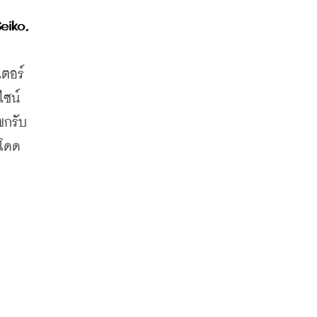
iko, 
ตอร์ 
ซน์ 
ขกรับ
นโดด