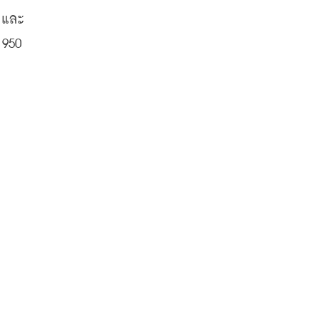
และ 
950 