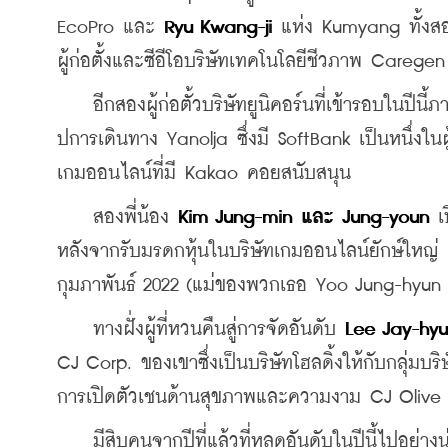
EcoPro และ 
Ryu Kwang-ji
 แห่ง Kumyang ทั้งสอ
ผู้ก่อตั้งและซีอีโอบริษัทเทคโนโลยีชีวภาพ Caregen
    อีกสองผู้ก่อตั้วบริษัทยูนิคอร์นที่เข้ารอบในปีนี
ปการเดินทาง Yanolja ซึ่งมี SoftBank เป็นหนึ่งใน
เกมออนไลน์ที่มี Kakao คอยสนับสนุน
    สองพี่น้อง 
Kim Jung-min และ Jung-youn
 เ
หลังจากรับมรดกหุ้นในบริษัทเกมออนไลน์ยักษ์ใหญ่ N
กุมภาพันธ์ 2022 (แม่ของพวกเธอ Yoo Jung-hyun เอง
    ทางฝั่งผู้ที่หวนคืนสู่การจัดอันดับ 
Lee Jay-hy
CJ Corp. ของเขาซึ่งเป็นบริษัทโฮลดิ้งให้กับกลุ่มบร
การเปิดตัวเชนด้านสุขภาพและความงาม CJ Olive
    มีสิบคนจากปีที่แล้วที่หลุดอันดับในปีนี้ไปอย่างน