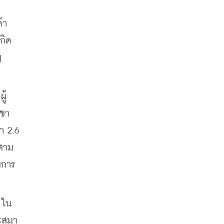
้า
กิด
ญ
ู้
เขา
 2.6 
ตาม 
บการ
 ใน
ละสมา