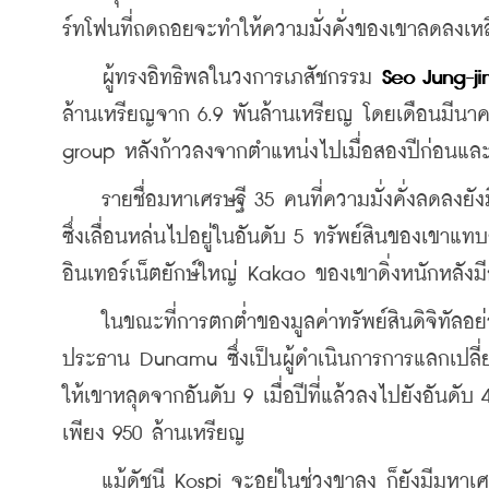
ร์ทโฟนที่ถดถอยจะทำให้ความมั่งคั่งของเขาลดลงเหล
    ผู้ทรงอิทธิพลในวงการเภสัชกรรม 
Seo Jung-ji
ล้านเหรียญจาก 6.9 พันล้านเหรียญ โดยเดือนมีนาคม
group หลังก้าวลงจากตำแหน่งไปเมื่อสองปีก่อนและมีก
    รายชื่อมหาเศรษฐี 35 คนที่ความมั่งคั่งลดลงยัง
ซึ่งเลื่อนหล่นไปอยู่ในอันดับ 5 ทรัพย์สินของเขาแทบ
อินเทอร์เน็ตยักษ์ใหญ่ Kakao ของเขาดิ่งหนักหลั
    ในขณะที่การตกต่ำของมูลค่าทรัพย์สินดิจิทัลอย
ประธาน Dunamu ซึ่งเป็นผู้ดำเนินการการแลกเปลี่ยน
ให้เขาหลุดจากอันดับ 9 เมื่อปีที่แล้วลงไปยังอันดั
เพียง 950 ล้านเหรียญ
    แม้ดัชนี Kospi จะอยู่ในช่วงขาลง ก็ยังมีมหาเศร