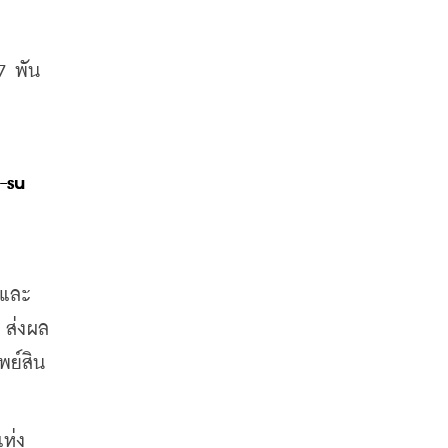
7 พัน
-su
้งและ
 ส่งผล
พย์สิน
ห่ง 