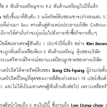
ือ 8 พันล้านเหรียญจาก 9.2 พันล้านเหรียญในปีที่แล้ว
n
 ขยับขึ้นมาที่อันดับ 3 แม้ทรัพย์สินของเขาจะร่วงลงแตะ 5.
ที่ผ่านมา Seo หวนคืนสู่ตำแหน่งประธานบริษัท Celltrion 
ารให้คำมั่นว่าจะมุ่งเน้นไปยังการเข้าซื้อกิจการอื่นๆ
มีอดีตมหาเศรษฐีอันดับ 1 ประจำปีที่แล้ว อย่าง 
Kim Beom
จะถูกหั่นครึ่งเหลือเพียง 5 พันล้านเหรียญ หุ้นของบริษัท
งมีกระแสวิพากษ์วิจารณ์สถานะเสมือนผูกขาดของทางบริษัท
่างคริปโตได้พาทรัพย์สินของ 
Song Chi-hyung
 ผู้ร่วมก่อตั
คริปโตที่ใหญ่ที่สุดของเกาหลีต้องร่วงลงมา 74 เปอร์เซ็นต์
บ 41 และไม่ได้เป็นมหาเศรษฐีพันล้านอีกต่อไป เพราะเหลือทรั
ษฐีหน้าใหม่ถึง 6 คนในปีนี้ ซึ่งรวมถึง 
Lee Dong-chae
 แ