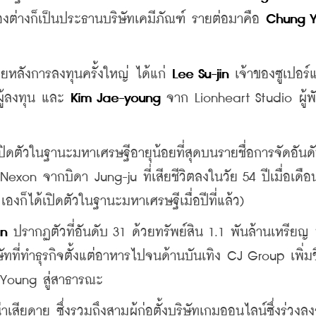
งต่างก็เป็นประธานบริษัทเคมีภัณฑ์ รายต่อมาคือ 
Chung Y
้ภายหลังการลงทุนครั้งใหญ่ ได้แก่ 
Lee Su-jin
 เจ้าของซูเปอร์
ผู้ลงทุน และ 
Kim Jae-young
 จาก Lionheart Studio ผู้
ปิดตัวในฐานะมหาเศรษฐีอายุน้อยที่สุดบนรายชื่อการจัดอัน
exon จากบิดา Jung-ju ที่เสียชีวิตลงในวัย 54 ปีเมื่อเดือ
ก็ได้เปิดตัวในฐานะมหาเศรษฐีเมื่อปีที่แล้ว)
un
 ปรากฏตัวที่อันดับ 31 ด้วยทรัพย์สิน 1.1 พันล้านเหรียญ หุ
ิษัทที่ทำธุรกิจตั้งแต่อาหารไปจนด้านบันเทิง CJ Group เพิ่ม
 Young สู่สาธารณะ
่าเสียดาย ซึ่งรวมถึงสามผู้ก่อตั้งบริษัทเกมออนไลน์ซึ่งร่วงลง