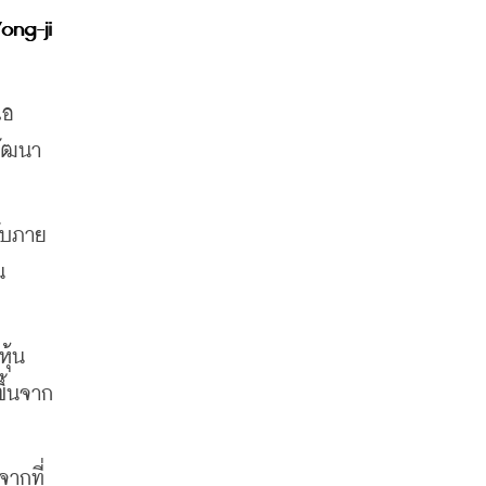
ong-ji
แอ
พัฒนา
ดับภาย
น
้น 
ขึ้นจาก
จากที่