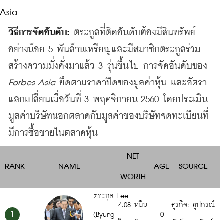
วิธีการจัดอันดับ
:
ตระกูลที่ติดอันดับต้องมีสินทรัพย์
อย่างน้อย
 5 
พันล้านเหรียญและมีสมาชิกตระกูลร่วม
สร้างความมั่งคั่งมาแล้ว
 3 
รุ่นขึ้นไป
การจัดอันดับของ
Forbes Asia 
ยึดตามราคาปิดของมูลค่าหุ้น
และอัตรา
แลกเปลี่ยนเมื่อวันที่
 3 
พฤศจิกายน
 2560 
โดยประเมิน
มูลค่าบริษัทนอกตลาดกับมูลค่าของบริษัทจดทะเบียนที่
มีการซื้อขายในตลาดหุ้น
NET
RANK
NAME
AGE
SOURCE
WORTH
ตระกูล Lee
4.08 หมื่น
ธุรกิจ: อุปกรณ์
1
(Byung-
0