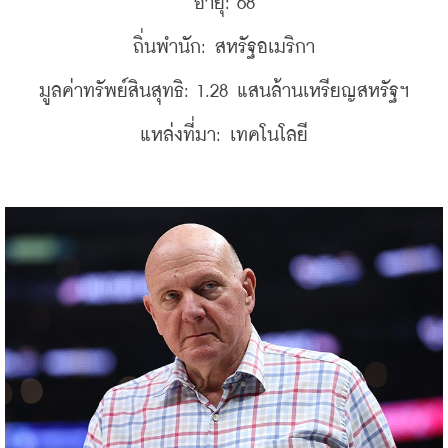
อายุ: 68
ถิ่นพำนัก: สหรัฐอเมริกา
มูลค่าทรัพย์สินสุทธิ: 1.28 แสนล้านเหรียญสหรัฐฯ
แหล่งที่มา: เทคโนโลยี