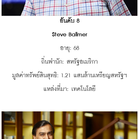
อันดับ 8
Steve Ballmer
อายุ: 68
ถิ่นพำนัก: สหรัฐอเมริกา
มูลค่าทรัพย์สินสุทธิ: 1.21 แสนล้านเหรียญสหรัฐฯ
แหล่งที่มา: เทคโนโลยี