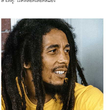
สาเหตุ: โรคหลอดเลือดสมอง