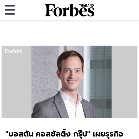
"บอสตัน คอสซัลติ้ง กรุ๊ป" เผยธุรกิจ