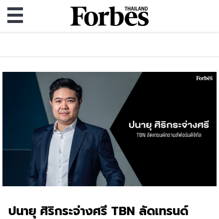
ปนายุ ศิริกระจ่างศรี TBN ลัดเทรนด์