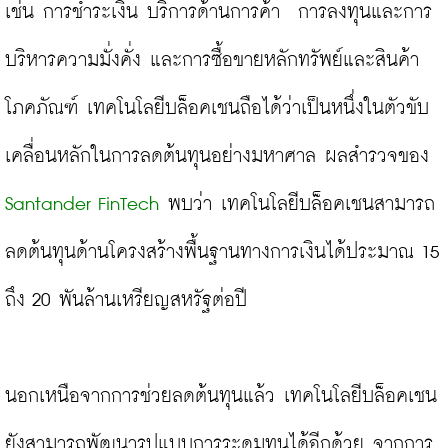
เช่น การชำระเงิน บริการด้านการค้า  การลงทุนและการ
บริหารความมั่งคั่ง และการซื้อขายหลักทรัพย์และสินค้า
โภคภัณฑ์ เทคโนโลยีบล็อคเชนถือได้ว่าเป็นหนึ่งในตัวขับ
เคลื่อนหลักในการลดต้นทุนอย่างมหาศาล ผลสำรวจของ 
Santander FinTech
พบว่า เทคโนโลยีบล็อคเชนสามารถ
ลดต้นทุนด้านโครงสร้างพื้นฐานทางการเงินได้ประมาณ 15 
ถึง 20 พันล้านเหรียญสหรัฐต่อปี

นอกเหนือจากการช่วยลดต้นทุนแล้ว เทคโนโลยีบล็อคเชน
ยังสามารถพัฒนารูปแบบการระดมทุนได้อีกด้วย จากการ