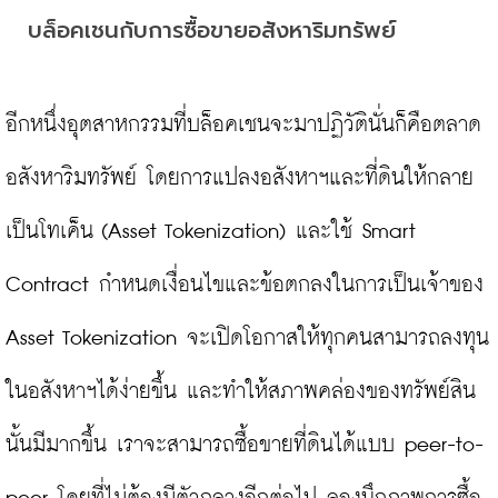
บล็อคเชนกับการซื้อขายอสังหาริมทรัพย์
อีกหนึ่งอุตสาหกรรมที่บล็อคเชนจะมาปฏิวัตินั่นก็คือตลาด
อสังหาริมทรัพย์ โดยการแปลงอสังหาฯและที่ดินให้กลาย
เป็นโทเค็น (Asset Tokenization) และใช้ Smart 
Contract กำหนดเงื่อนไขและข้อตกลงในการเป็นเจ้าของ 
Asset Tokenization จะเปิดโอกาสให้ทุกคนสามารถลงทุน
ในอสังหาฯได้ง่ายขึ้น และทำให้สภาพคล่องของทรัพย์สิน
นั้นมีมากขึ้น เราจะสามารถซื้อขายที่ดินได้แบบ peer-to-