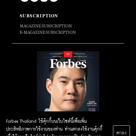
SUBSCRIPTION
MAGAZINE SUBSCRIPTION
E-MAGAZINE SUBSCRIPTION
Forbes Thailand ใช้คุ้กกี้บนเว็บไซต์นี้เพื่อเพิ่ม
ประสิทธิภาพการใช้งานของท่าน ท่านตกลงใช้งานคุ้กกี้
ตกลง