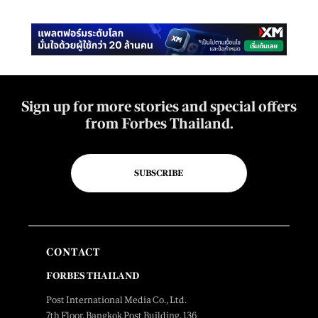
Sign up for more stories and special offers
from Forbes Thailand.
SUBSCRIBE
CONTACT
FORBES THAILAND
Post International Media Co., Ltd.
7th Floor, Bangkok Post Building, 136