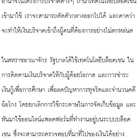
อำนาจในโครงการบริจาคต่างๆ ถ้านำเทคโนโลยีบล็อคเชน
เข้ามาใช้ เราจะสามารถตัดตัวกลางออกไปได้ และคาดว่า
จะทำให้เงินบริจาคเข้าถึงผู้คนที่ต้องการอย่างไม่ตกหล่นต

ในสหราชอาณาจักร รัฐบาลได้ใช้เทคโนโลยีบล็อคเชน ใน
การติดตามเงินบริจาคให้กับผู้ด้อยโอกาส และการชำระ
เงินกู้เพื่อการศึกษา เพื่อลดปัญหาการทุจริตและจำนวนคดี
ฉ้อโกง โดยยกเลิกการใช้กระดาษในการจัดเก็บข้อมูล และ
หันมาใช้ออนไลน์แพลตฟอร์มที่ทำงานอยู่บนระบบบล็อค
เชน ซึ่งจะสามารถตรวจสอบที่มาที่ไปของเงินได้อย่าง