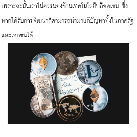
เพราะฉะนั้นเราไม่ควรมองข้ามเทคโนโลยีบล็อคเชน ซึ่ง
หากได้รับการพัฒนาก็สามารถนำมาแก้ปัญหาทั้งในภาครัฐ