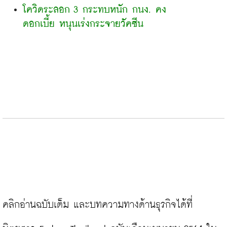
โควิดระลอก 3 กระทบหนัก กนง. คง
ดอกเบี้ย หนุนเร่งกระจายวัคซีน
คลิกอ่านฉบับเต็ม และบทความทางด้านธุรกิจได้ที่