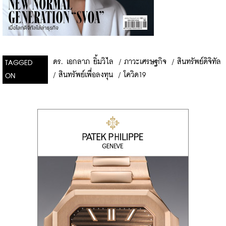
ดร. เอกลาภ ยิ้มวิไล
/
ภาวะเศรษฐกิจ
/
สินทรัพย์ดิจิทัล
TAGGED
/
สินทรัพย์เพื่อลงทุน
/
โควิด19
ON