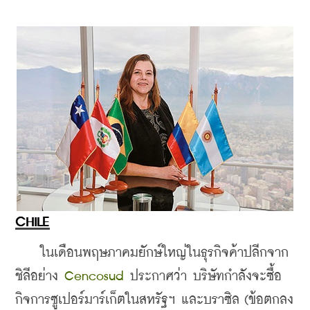
CHILE
    ในเดือนพฤษภาคมยักษ์ใหญ่ในธุรกิจค้าปลีกจาก
ชิลีอย่าง 
Cencosud
 ประกาศว่า บริษัทกำลังจะซื้อ
กิจการซูเปอร์มาร์เก็ตในสหรัฐฯ และบราซิล (ข้อตกลง