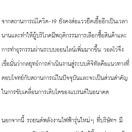
จากสถานการณ์โควิด-19 ยังคงส่อแววยืดเยื้ออีกเป็นเวลา
นานและทำให้ผู้บริโภคมีพฤติกรรมการเลือกซื้อสินค้าและ
การทำธุรกรรมผ่านระบบออนไลน์เพิ่มมากขึ้น วอลโว่จึง
เชื่อมั่นว่ากลยุทธ์การดำเนินงานสู่ระบบดิจิทัลคือแนวทางที่
ตอบโจทย์กับสถานการณ์ในปัจจุบันและจะเป็นส่วนสำคัญ
ในการขับเคลื่อนการเติบโตของแบรนด์ในอนาคต

นอกจากนี้ รถยนต์พลังงานไฟฟ้ารุ่นใหม่ๆ ที่บริษัทฯ มี