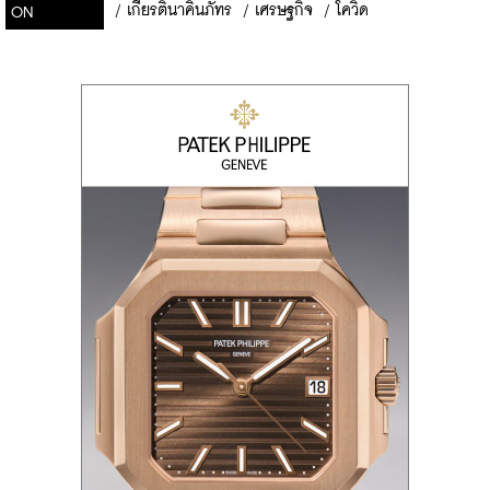
/
เกียรตินาคินภัทร
/
เศรษฐกิจ
/
โควิด
ON