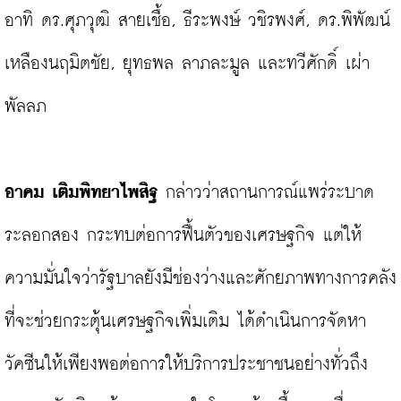
อาทิ ดร.ศุภวุฒิ สายเชื้อ, ธีระพงษ์ วชิรพงศ์, ดร.พิพัฒน์ 
เหลืองนฤมิตชัย, ยุทธพล ลาภละมูล และทวีศักดิ์ เผ่า
พัลลภ

อาคม เติมพิทยาไพสิฐ 
กล่าวว่าสถานการณ์แพร่ระบาด
ระลอกสอง กระทบต่อการฟื้นตัวของเศรษฐกิจ แต่ให้
ความมั่นใจว่ารัฐบาลยังมีช่องว่างและศักยภาพทางการคลัง
ที่จะช่วยกระตุ้นเศรษฐกิจเพิ่มเติม ได้ดำเนินการจัดหา
วัคซีนให้เพียงพอต่อการให้บริการประชาชนอย่างทั่วถึง 