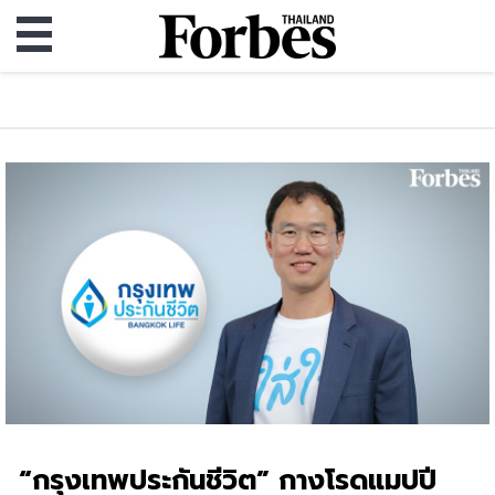
“กรุงเทพประกันชีวิต” กางโรดแมปปี