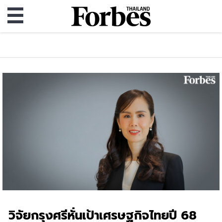
วิจัยกรุงศรีหั่นเป้าเศรษฐกิจไทยปี 68