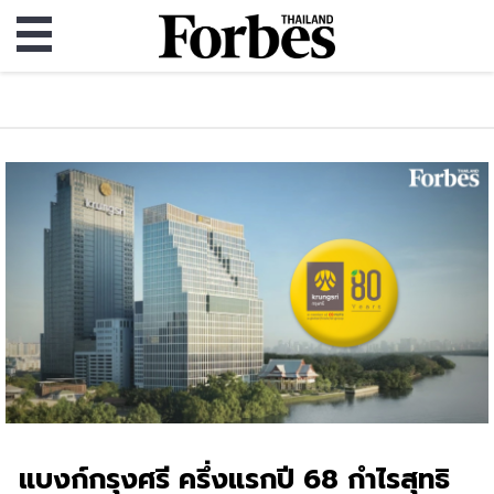
แบงก์กรุงศรี ครึ่งแรกปี 68 กำไรสุทธิ