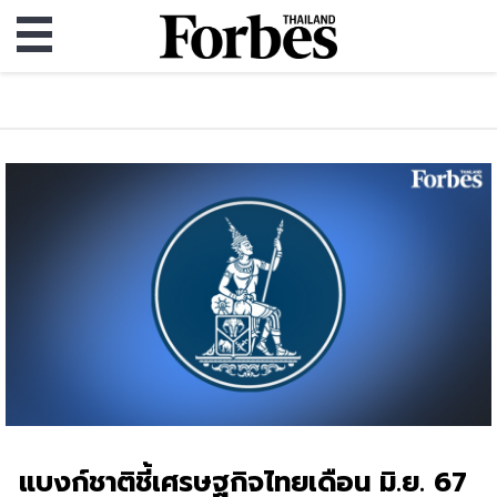
แบงก์ชาติชี้เศรษฐกิจไทยเดือน มิ.ย. 67