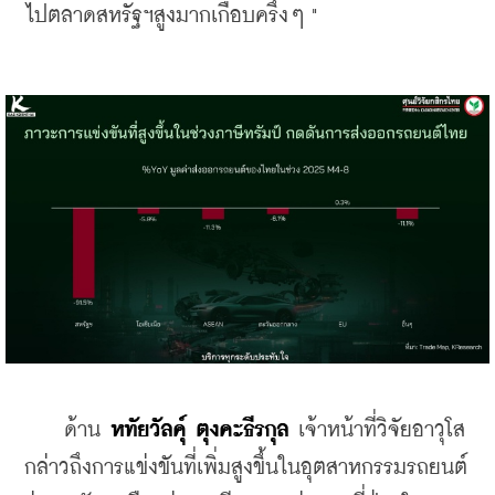
ไปตลาดสหรัฐฯสูงมากเกือบครึ่งๆ "
    ด้าน 
หทัยวัลคุ์ ตุงคะธีรกุล
 เจ้าหน้าที่วิจัยอาวุโส 
กล่าวถึงการแข่งขันที่เพิ่มสูงขึ้นในอุตสาหกรรมรถยนต์