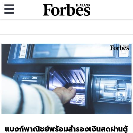
แบงก์พาณิชย์พร้อมสำรองเงินสดผ่านตู้