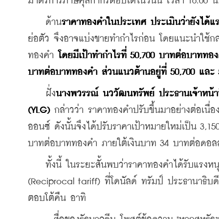
มาตรการภาษีศุลกากรตอบโต้ในวันนี้ เวลา 16.00 น
    ด้าน
ราคาทองคำในประเทศ ประเมินว่ายังได้แรงห
ย่อตัว จึงอาจแบ่งขายทำกำไรก่อน โดยแนะนำใช้กลย
ทองคำ 
โดยมีเป้าทำกำไรที่ 50,700 บาทต่อบาททอ
บาทต่อบาททองคำ ส่วนแนวต้านอยู่ที่ 50,700 แล
    ฝั่ง
นางพวรรณ์ นววัฒนทรัพย์ ประธานเจ้าหน้าที่
(YLG)
 กล่าวว่า ราคาทองคำปรับขึ้นมาอย่างต่อเนื่อ
ออนซ์ ดังนั้นจึงได้ปรับราคาเป้าหมายใหม่เป็น 3,1
บาทต่อบาททองคำ ภายใต้เงินบาท 34 บาทต่อดอลล
    ทั้งนี้ ในระยะสั้นพบว่าราคาทองคำได้รับแรงห
(Reciprocal tariff) ที่โดนัลด์ ทรัมป์ ประธานาธิ
ตอบโต้คืน อาทิ