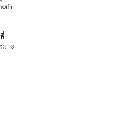
ขายทำ
่ 
วม 18 