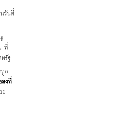
ันที่ 
ญ 
 ที่
สหรัฐ
รถูก
ลงที่
ะยะ