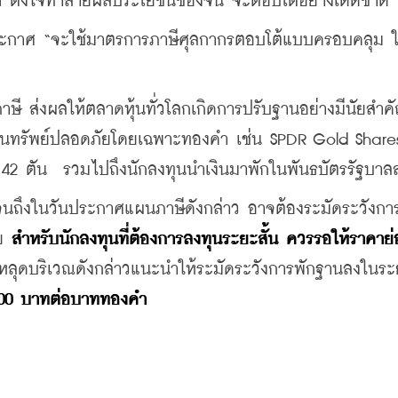
ฯ ตั้งใจทำลายผลประโยชน์ของจีน จะตอบโต้อย่างเด็ดขาด"
ะกาศ “จะใช้มาตรการภาษีศุลกากรตอบโต้แบบครอบคลุม ในว
ส่งผลให้ตลาดหุ้นทั่วโลกเกิดการปรับฐานอย่างมีนัยสำคั
สินทรัพย์ปลอดภัยโดยเฉพาะทองคำ เช่น SPDR Gold Shares
59.42 ตัน  รวมไปถึงนักลงทุนนำเงินมาพักในพันธบัตรรัฐบาล
็วจนถึงในวันประกาศแผนภาษีดังกล่าว อาจต้องระมัดระวังกา
ย 
สำหรับนักลงทุนที่ต้องการลงทุนระยะสั้น ควรรอให้ราคาย่อ
หลุดบริเวณดังกล่าวแนะนำให้ระมัดระวังการพักฐานลงในร
9,000 บาทต่อบาททองคำ