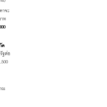
ทย)
าคาจะ
บาท
00 
ัด 
รัฐต่อ
,500 
ญาณ