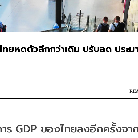
ทยหดตัวลึกกว่าเดิม ปรับลด ประ
REA
าร GDP ของไทยลงอีกครั้งจา