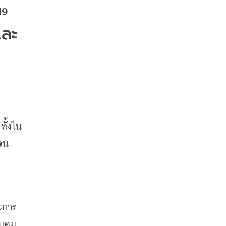
 COVID-19 
และ
ทั้งใน
จน
ะการ
บคุม