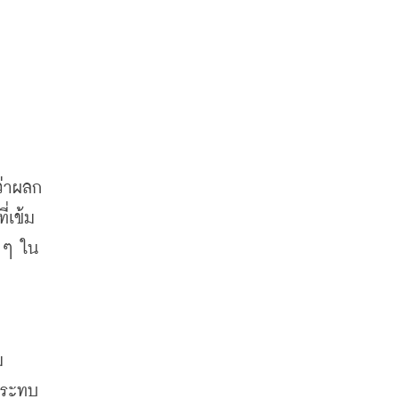
่าผลก
ที่เข้ม
าๆ
ใน
ม
กระทบ