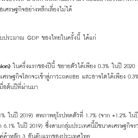
เศรษฐกิจอย่างหลีกเลี่ยงไม่ได้
ปรับประมาณ
 GDP 
ของไทยในครั้งนี้
ได้แก่
sion) 
ในครึ่งแรกของปีนี้
ขยายตัวได้เพียง
 0.3% 
ในปี
 2020 
าเศรษฐกิจโลกจะเข้าสู่ภาวะถดถอย
และอาจโตได้เพียง
 0.3
มื่อต้นปีที่ผ่านมา
1% 
ในปี
 2019) 
สหภาพยุโรปหดตัวที่
 1.7% (
จาก
 +1.2% 
ในป
ก
 6.1% 
ในปี
 2019) 
ซึ่งสามกลุ่มประเทศนี้มีขนาดเศรษฐกิจร
คู่ค้าหลัก
 3 
อันดับแรกของประเทศไทย