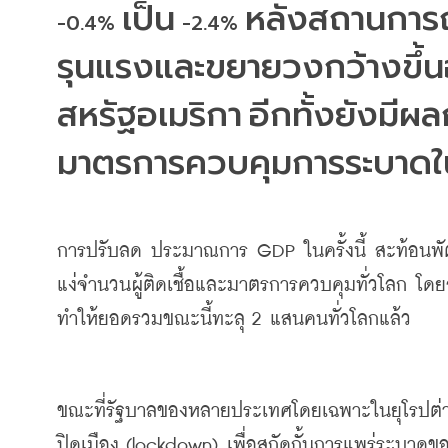
เป็น
หลังสถานการ
-0.4% 
 -2.4% 
รุนแรงและขยายวงกว้างขึ้น
สหรัฐอเมริกา
อีกทั้งยังมี
มาตรการควบคุมการระบาดใ
การปรับลด ประมาณการ
 GDP 
ในครั้งนี้
สะท้อนพั
แง่จำนวนผู้ติดเชื้อและมาตรการควบคุมทั่วโลก
โดย
ทำให้ยอดรวมขณะนี้ทะลุ
 2 
แสนคนทั่วโลกแล้ว
ขณะที่รัฐบาลของหลายประเทศโดยเฉพาะในยุโรปต่
ปิดเมือง
 (lockdown) 
เพื่อสกัดกั้นการแพร่ระบาดของ