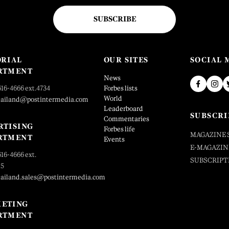
SUBSCRIBE
ORIAL
OUR SITES
SOCIAL 
RTMENT
News
616-4666 ext.4734
Forbes lists
World
hailand@postintermedia.com
Leaderboard
SUBSCRI
Commentaries
RTISING
Forbes life
MAGAZINE 
RTMENT
Events
E-MAGAZIN
616-4666 ext.
SUBSCRIPT
25
hailand.sales@postintermedia.com
ETING
RTMENT