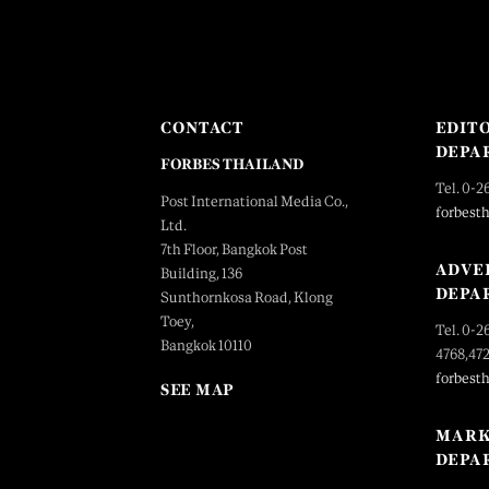
CONTACT
EDIT
DEPA
FORBES THAILAND
Tel. 0-2
Post International Media Co.,
forbest
Ltd.
7th Floor, Bangkok Post
ADVE
Building, 136
DEPA
Sunthornkosa Road, Klong
Toey,
Tel. 0-2
Bangkok 10110
4768,47
forbest
SEE MAP
MARK
DEPA