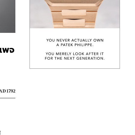
ดเพจ
AD 1792
ี