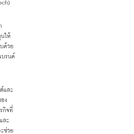
ech) 
 
ุนให้
อบด้วย
แบรนด์
นต์และ
อง 
กิจที่
ลและ
จะช่วย