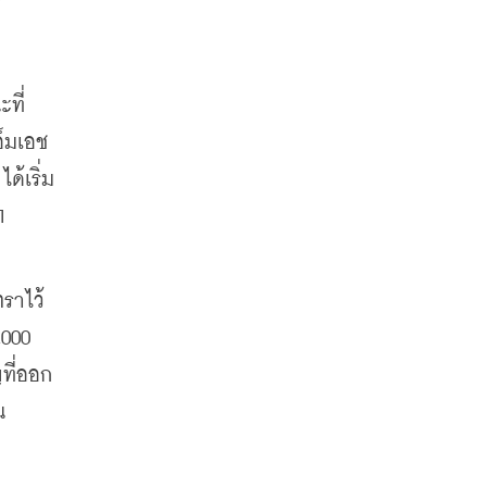
ที่
็มเอช 
้เริ่ม
 
ราไว้ 
000 
ที่ออก
น