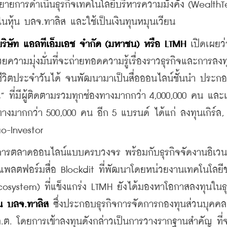
ขยายการดำเนินธุรกิจเทคโนโลยีบริหารความมั่งคั่ง (WealthT
นในหุ้น บลจ.ทาลิส และใช้เป็นเงินทุนหมุนเวียน
บริษัท แอลทีเอ็มเอช จำกัด (มหาชน) หรือ LTMH
 เปิดเผยว่า
ความมุ่งมั่นที่จะถ่ายทอดความรู้เรื่องราวธุรกิจและการลงท
ในชีวิตประจำวันได้ จนพัฒนามาเป็นสื่อออนไลน์ชั้นนำ ประก
 ที่มีผู้ติดตามรวมทุกช่องทางมากกว่า 4,000,000 คน และ
ทางมากกว่า 500,000 คน อีก 5 แบรนด์ ได้แก่ ลงทุนเกิร์ล, 
-Investor
านการตลาดออนไลน์แบบครบวงจร พร้อมกับธุรกิจจัดงานอิเว
มีแพลตฟอร์มสื่อ Blockdit ที่พัฒนาโดยหน่วยงานเทคโนโลยีข
cosystem) ที่แข็งแกร่ง LTMH ยังได้มองหาโอกาสลงทุนในธุร
ใน บลจ.ทาลิส
 ซึ่งประกอบธุรกิจการจัดการกองทุนส่วนบุคค
ต. โดยการเข้าลงทุนดังกล่าวเป็นการวางรากฐานสำคัญ ที่