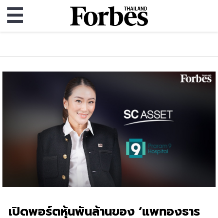
เปิดพอร์ตหุ้นพันล้านของ ‘แพทองธาร