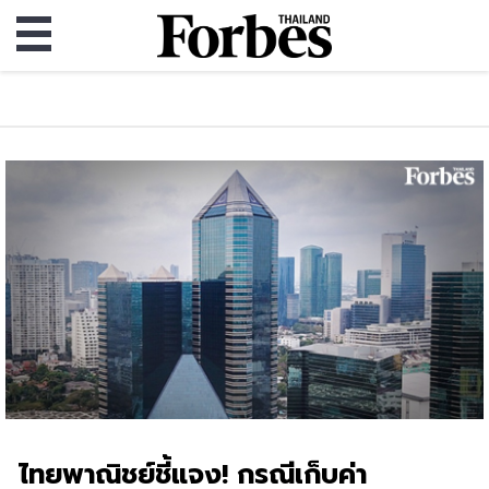
ไทยพาณิชย์ชี้แจง! กรณีเก็บค่า