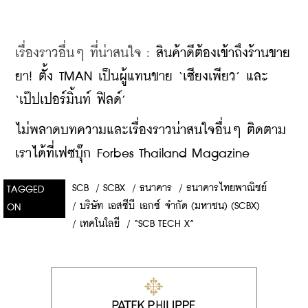
เรื่องราวอื่นๆ ที่น่าสนใจ : 
สินค้าดีต้องเข้าถึงร้านขาย
ยา! ตั้ง TMAN เป็นผู้แทนขาย ‘เซียงเพียว’ และ 
‘เป๊ปเปอร์มิ้นท์ ฟิลด์’
ไม่พลาดบทความและเรื่องราวน่าสนใจอื่นๆ ติดตาม
เราได้ที่เฟซบุ๊ก Forbes Thailand Magazine
SCB
/
SCBX
/
ธนาคาร
/
ธนาคารไทยพาณิชย์
TAGGED
/
บริษัท เอสซีบี เอกซ์ จำกัด (มหาชน) (SCBX)
ON
/
เทคโนโลยี
/
“SCB TECH X”