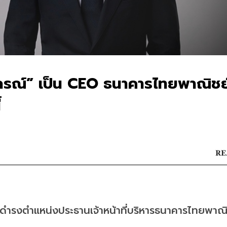
นาภรณ์” เป็น CEO ธนาคารไทยพาณิช
้
RE
ณ์" ดำรงตำแหน่งประธานเจ้าหน้าที่บริหารธนาคารไทยพาณิ