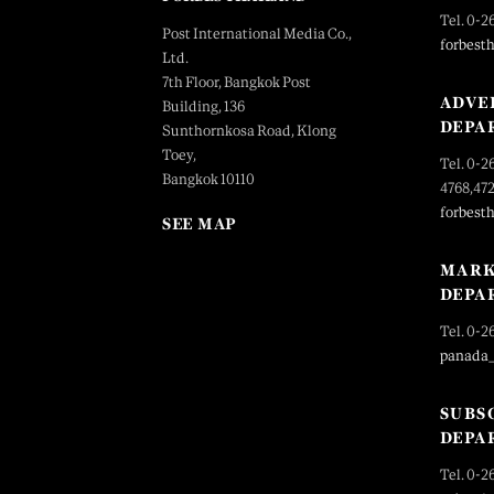
Tel. 0-2
Post International Media Co.,
forbest
Ltd.
7th Floor, Bangkok Post
ADVE
Building, 136
DEPA
Sunthornkosa Road, Klong
Toey,
Tel. 0-2
Bangkok 10110
4768,47
forbest
SEE MAP
MARK
DEPA
Tel. 0-2
panada
SUBS
DEPA
Tel. 0-2