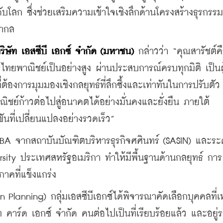
ลก ซึ่งช่วยเสริมความเข้าใจเชิงลึกด้านโครงสร้างธุรกรร
สากล
ริษัท เอสซีบี เอกซ์ จำกัด (มหาชน)
 กล่าวว่า “คุณสารัชต์คือ
ยพาณิชย์เป็นอย่างสูง ผ่านประสบการณ์ครบทุกมิติ เป็นผู
่ต้องการมุมมองเชิงกลยุทธ์ที่ลึกซึ้งและเท่าทันในการปรับตั
ชย์ก้าวต่อไปสู่อนาคตได้อย่างมั่นคงและยั่งยืน ภายใต้
ันที่เปลี่ยนแปลงอย่างรวดเร็ว”
BA จากสถาบันบัณฑิตบริหารธุรกิจศศินทร์ (SASIN) และระ
ity ประเทศสหรัฐอเมริกา ทำให้มีพื้นฐานด้านกลยุทธ์ การ
คที่แข็งแกร่ง
 Planning) กลุ่มเอสซีบีเอกซ์ได้พิจารณาคัดเลือกบุคคลที่
ท คาร์ด เอกซ์ จำกัด คนต่อไปเป็นที่เรียบร้อยแล้ว และอยู่