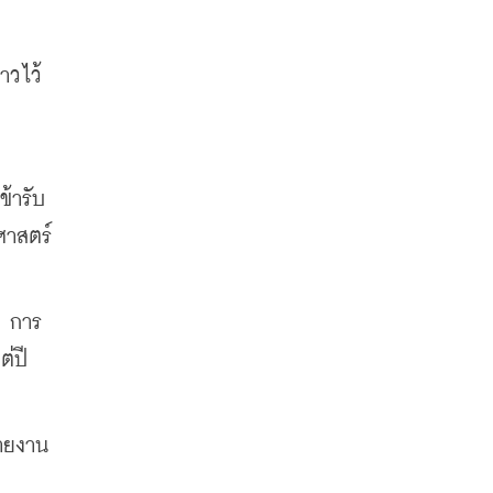
าวไว้
ข้ารับ
ศาสตร์
น การ
ปี 
ายงาน 