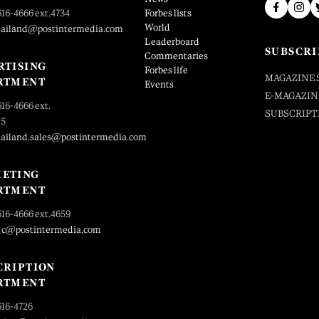
616-4666 ext.4734
Forbes lists
World
hailand@postintermedia.com
Leaderboard
SUBSCRI
Commentaries
RTISING
Forbes life
MAGAZINE 
RTMENT
Events
E-MAGAZIN
616-4666 ext.
SUBSCRIPT
25
hailand.sales@postintermedia.com
ETING
RTMENT
616-4666 ext.4659
_c@postintermedia.com
CRIPTION
RTMENT
616-4726