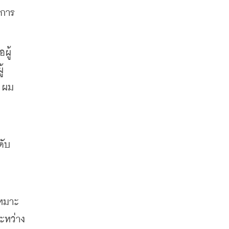
มการ
ผู้
้
ว ผม
ดับ
เหมาะ
ระหว่าง