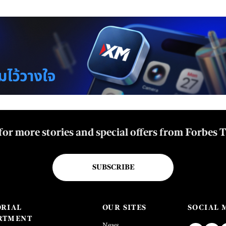
for more stories and special offers from Forbes 
SUBSCRIBE
ORIAL
OUR SITES
SOCIAL 
RTMENT
News