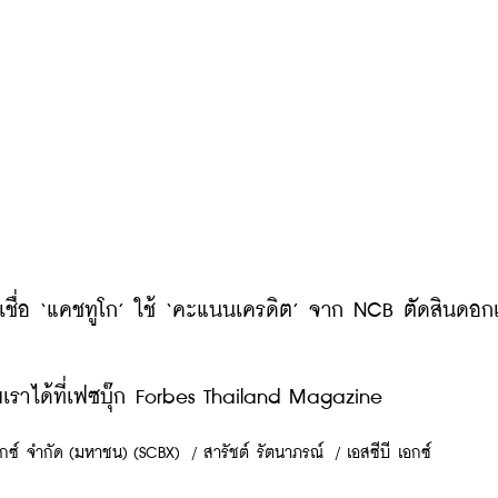
นเชื่อ ‘แคชทูโก’ ใช้ ‘คะแนนเครดิต’ จาก NCB ตัดสินดอกเบ
ราได้ที่เฟซบุ๊ก Forbes Thailand Magazine
เอกซ์ จำกัด (มหาชน) (SCBX)
/
สารัชต์ รัตนาภรณ์
/
เอสซีบี เอกซ์