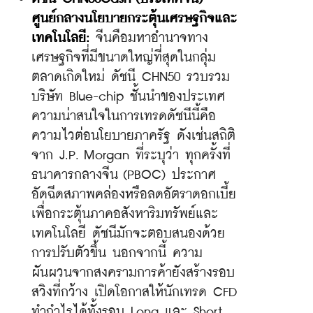
ศูนย์กลางนโยบายกระตุ้นเศรษฐกิจและ
เทคโนโลยี:
 จีนคือมหาอำนาจทาง
เศรษฐกิจที่มีขนาดใหญ่ที่สุดในกลุ่ม
ตลาดเกิดใหม่ ดัชนี CHN50 รวบรวม
บริษัท Blue-chip ชั้นนำของประเทศ 
ความน่าสนใจในการเทรดดัชนีนี้คือ
ความไวต่อนโยบายภาครัฐ ดังเช่นสถิติ
จาก J.P. Morgan ที่ระบุว่า ทุกครั้งที่
ธนาคารกลางจีน (PBOC) ประกาศ
อัดฉีดสภาพคล่องหรือลดอัตราดอกเบี้ย
เพื่อกระตุ้นภาคอสังหาริมทรัพย์และ
เทคโนโลยี ดัชนีมักจะตอบสนองด้วย
การปรับตัวขึ้น นอกจากนี้ ความ
ผันผวนจากสงครามการค้ายังสร้างรอบ
สวิงที่กว้าง เปิดโอกาสให้นักเทรด CFD 
ทำกำไรได้ทั้งรอบ Long และ Short 