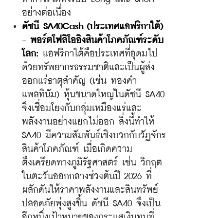
อย่างต่อเนื่อง
​ดัชนี SA40Cash (ประเทศแอฟริกาใต้) 
- พอร์ตโฟลิโออิงสินค้าโภคภัณฑ์ระดับ
โลก:
 แอฟริกาใต้คือประเทศที่อุดมไป
ด้วยทรัพยากรธรรมชาติและเป็นผู้ส่ง
ออกแร่ธาตุสำคัญ (เช่น ทองคำ 
แพลทินัม) หุ้นขนาดใหญ่ในดัชนี SA40 
จึงเชื่อมโยงกับกลุ่มเหมืองแร่และ
พลังงานอย่างแยกไม่ออก สิ่งนี้ทำให้ 
SA40 มีความสัมพันธ์เชิงบวกกับวัฏจักร
สินค้าโภคภัณฑ์ เมื่อเกิดความ
ตึงเครียดทางภูมิรัฐศาสตร์ เช่น วิกฤต
ในตะวันออกกลางช่วงต้นปี 2026 ที่
ผลักดันให้ราคาพลังงานและสินทรัพย์
ปลอดภัยพุ่งสูงขึ้น ดัชนี SA40 จึงเป็น
อีกหนึ่งเป้าหมายของกระแสเงินทุนที่