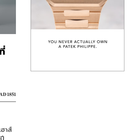
ี่
AD 1851
ฮาส์ 
ี 