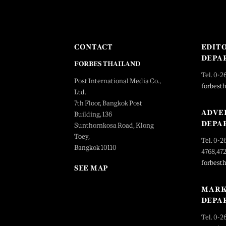
CONTACT
EDIT
DEPA
FORBES THAILAND
Tel. 0-2
Post International Media Co.,
forbest
Ltd.
7th Floor, Bangkok Post
ADVE
Building, 136
DEPA
Sunthornkosa Road, Klong
Toey,
Tel. 0-2
Bangkok 10110
4768,47
forbest
SEE MAP
MARK
DEPA
Tel. 0-2