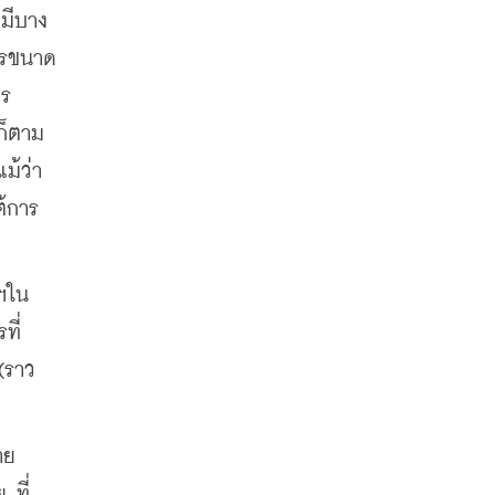
ะมีบาง
การขนาด
าร
ก็ตาม 
ม้ว่า
ต้การ
ฯใน
ที่
ราว 
าย
 ที่