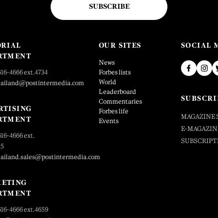
SUBSCRIBE
ORIAL
OUR SITES
SOCIAL 
RTMENT
News
616-4666 ext.4734
Forbes lists
World
hailand@postintermedia.com
Leaderboard
SUBSCRI
Commentaries
RTISING
Forbes life
MAGAZINE 
RTMENT
Events
E-MAGAZIN
616-4666 ext.
SUBSCRIPT
25
hailand.sales@postintermedia.com
ETING
RTMENT
616-4666 ext.4659