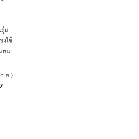
รุ่น
องใช้
บแทน
ปท.) 
7-