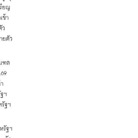
หรียญ
เข้า
ัว 
ยตัว 
มณฑล
69 
่า
ฐฯ 
รัฐฯ 
หรัฐฯ 