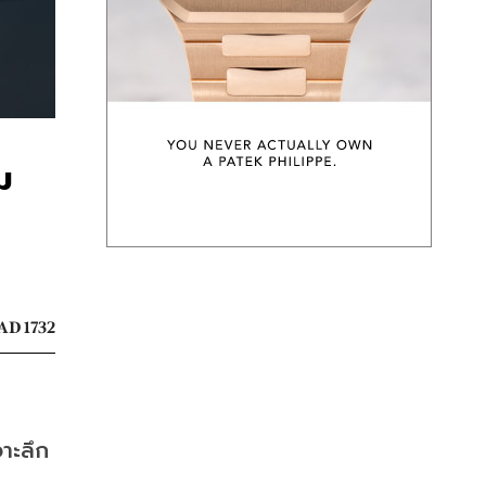
ม
AD 1732
าะลึก