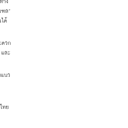
าทาง
ณฑล” 
ได้
สะดวก
ว และ
มแนว
้ไทย