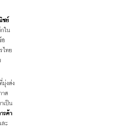
นายพูนพงษ์ นัยนาภากรณ์ ผู้อำนวยการสำนักงานนโยบายและยุทธศาสตร์การค้า (ผอ.สนค.) กระทรวงพาณิชย์ 
ลึกใน
้อ 
ารไทย
ย
มุ่งส่ง
อกาส
าเป็น
ารค้า 
าและ