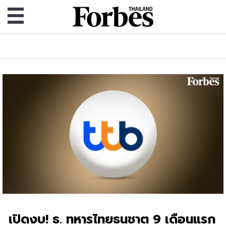
เปิดงบ! ธ. ทหารไทยธนชาต 9 เดือนแรก