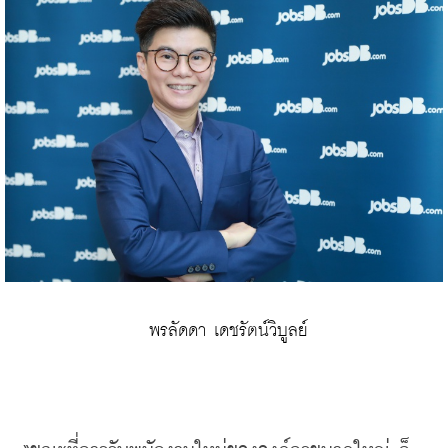
 พรลัดดา เดชรัตน์วิบูลย์