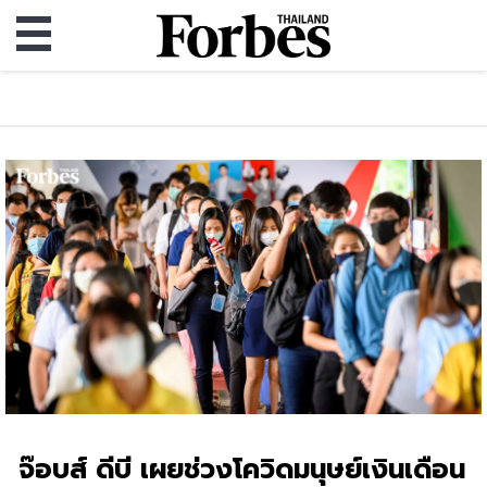
จ๊อบส์ ดีบี เผยช่วงโควิดมนุษย์เงินเดือน