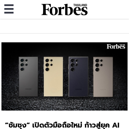
“ซัมซุง” เปิดตัวมือถือใหม่ ก้าวสู่ยุค AI