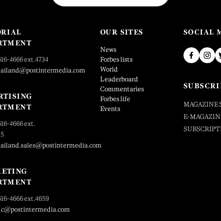
ORIAL
OUR SITES
SOCIAL 
RTMENT
News
616-4666 ext.4734
Forbes lists
World
hailand@postintermedia.com
Leaderboard
SUBSCRI
Commentaries
RTISING
Forbes life
MAGAZINE 
RTMENT
Events
E-MAGAZIN
616-4666 ext.
SUBSCRIPT
25
hailand.sales@postintermedia.com
ETING
RTMENT
616-4666 ext.4659
_c@postintermedia.com