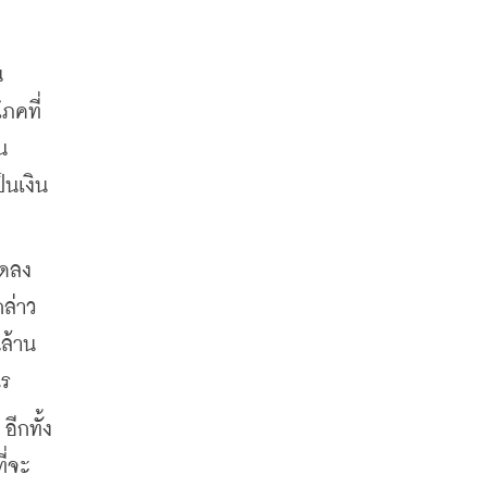
น
ภคที่
น
็นเงิน
ลดลง
กล่าว
ล้าน
ไร
ีกทั้ง
ี่จะ