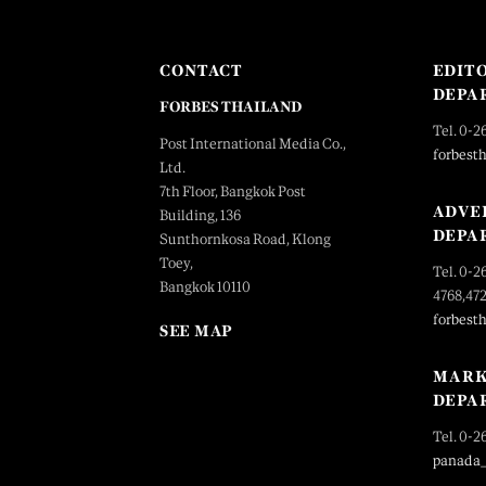
CONTACT
EDIT
DEPA
FORBES THAILAND
Tel. 0-2
Post International Media Co.,
forbest
Ltd.
7th Floor, Bangkok Post
ADVE
Building, 136
DEPA
Sunthornkosa Road, Klong
Toey,
Tel. 0-2
Bangkok 10110
4768,47
forbest
SEE MAP
MARK
DEPA
Tel. 0-2
panada