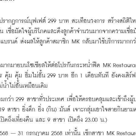
รากฏการณ์บุฟเฟต์ 299 บาท สะเทือนวงการ สร้างสถิติใหม่
เชื่อมัดใจผู้บริโภคและดึงลูกค้าจำนวนมากจากความเชื่อม
บรนด์ ส่งผลให้ลูกค้าสมาชิก MK กลับมาใช้บริการมากกว่
โภคมากมายบนโซเชียลให้ต่อโปรกันกระหน่ำฟีด MK Restauran
 คุ้ม อิ่มไม่อั้น 299 บาท อีก 1 เดือนทันที ยังคงเสิร์ฟ 
้ำไม่อั้นเหมือนเดิม
มกว่า 299 สาขาทั่วประเทศ เพื่อให้ครอบคลุมและเข้าถึงผู้
19 สาขา ยิ่งดึก ยิ่ง (กิน) มันส์ เจาะกลุ่มเอาใจสายกินยามค่
ปิดถึงเที่ยงคืน และ 9 สาขา เปิดถึง 23.00 น.)
ม 2568 – 31 กรกฎาคม 2568 เท่านั้น เช็กสาขา MK Restaur