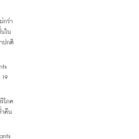
กว่า 
ั่นใน
าปกติ
ts 
19 
บริโภค
ำคืน 
ants 