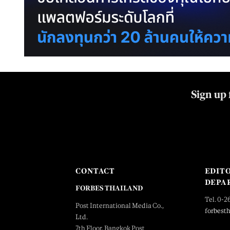
Sign up 
CONTACT
EDIT
DEPA
FORBES THAILAND
Tel. 0-2
Post International Media Co.,
forbest
Ltd.
7th Floor, Bangkok Post