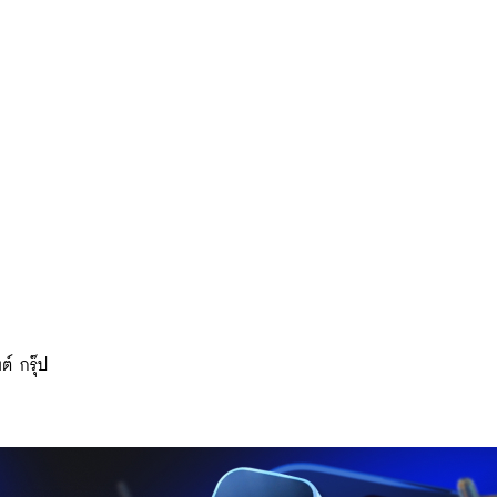
ต์ กรุ๊ป