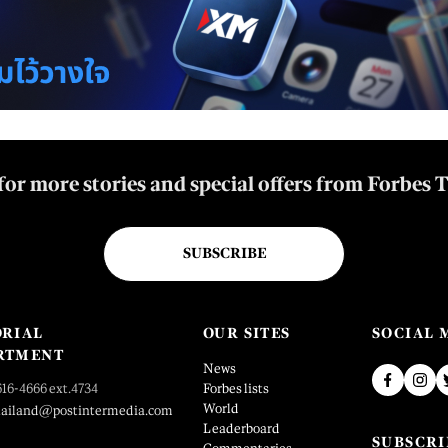
for more stories and special offers from Forbes 
SUBSCRIBE
ORIAL
OUR SITES
SOCIAL 
RTMENT
News
616-4666 ext.4734
Forbes lists
World
hailand@postintermedia.com
Leaderboard
SUBSCRI