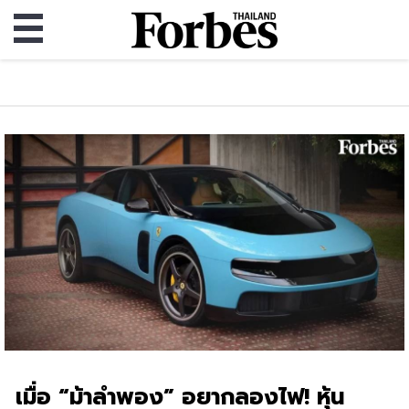
เมื่อ “ม้าลำพอง” อยากลองไฟ! หุ้น