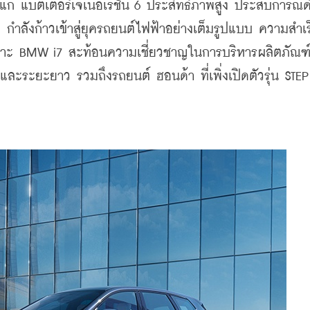
่ แบตเตอรี่เจเนอเรชั่น 6 ประสิทธิภาพสูง ประสบการณ์ดิ
กำลังก้าวเข้าสู่ยุครถยนต์ไฟฟ้าอย่างเต็มรูปแบบ ความสำเ
พาะ BMW i7 สะท้อนความเชี่ยวชาญในการบริหารผลิตภัณฑ์
งและระยะยาว รวมถึงรถยนต์ ฮอนด้า ที่เพิ่งเปิดตัวรุ่น STE