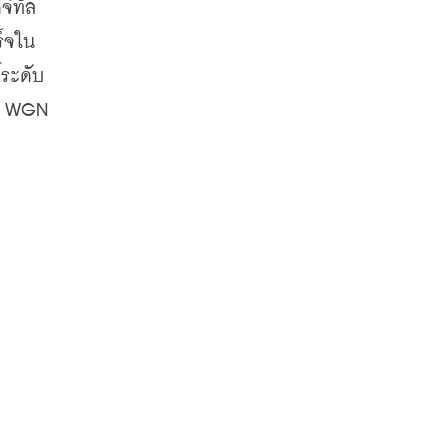
จิทัล
ร็จใน
ระดับ
P WGN 