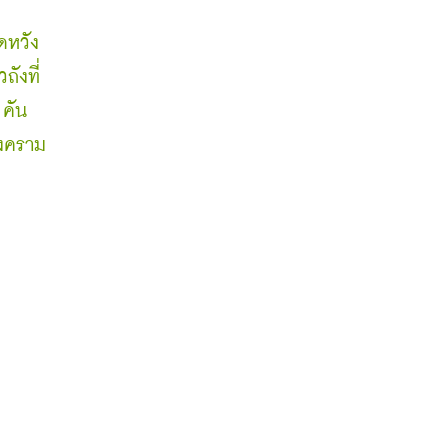
ดหวัง
ถังที่
คัน 
สงคราม