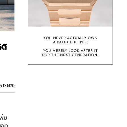
ติ
AD 1470
ิ่ม
 ยอด