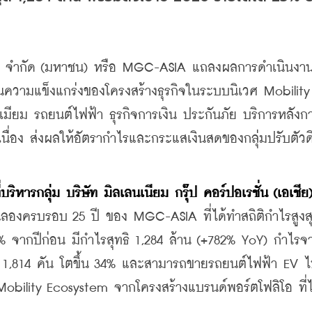
น
เชีย) จำกัด (มหาชน) หรือ MGC-ASIA แถลงผลการดำเนินงานป
นความแข็งแกร่งของโครงสร้างธุรกิจในระบบนิเวศ Mobility 
เมียม รถยนต์ไฟฟ้า ธุรกิจการเงิน ประกันภัย บริการหลัง
อเนื่อง ส่งผลให้อัตรากำไรและกระแสเงินสดของกลุ่มปรับตัวดี
ิหารกลุ่ม บริษัท มิลเลนเนียม กรุ๊ป คอร์ปอเรชั่น (เอเชีย)
ิมฉลองครบรอบ 25 ปี ของ MGC-ASIA ที่ได้ทำสถิติกำไรสูงสุ
0.5% จากปีก่อน มีกำไรสุทธิ 1,284 ล้าน (+782% YoY) กำไร
11,814 คัน โตขึ้น 34% และสามารถขายรถยนต์ไฟฟ้า EV ไ
 Mobility Ecosystem จากโครงสร้างแบรนด์พอร์ตโฟลิโอ ที่ไ