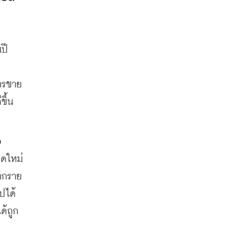
ี 
การขาย
ขึ้น
 
ดใหม่ 
จากราย
ปได้
ด้ถูก