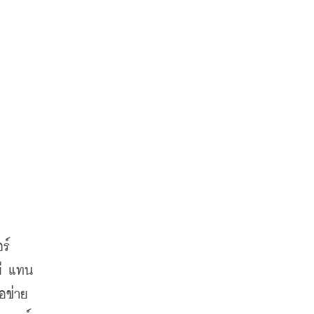
์ 
ยี แทน
อข่าย