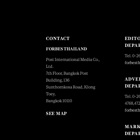
CONTACT
EDIT
DEPA
FORBES THAILAND
Tel. 0-2
Post International Media Co.,
forbest
Ltd.
7th Floor, Bangkok Post
ADVE
Building, 136
DEPA
Sunthornkosa Road, Klong
Toey,
Tel. 0-2
Bangkok 10110
4768,47
forbest
SEE MAP
MARK
DEPA