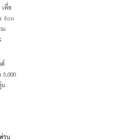
เพื่อ
ม Eco 
วาม
ะ
ต์
 5,000 
่ม 
ส่วน