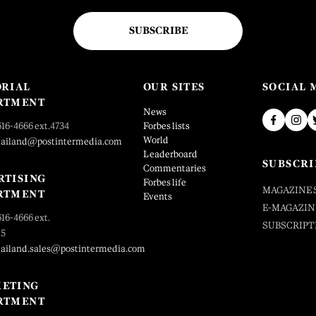
SUBSCRIBE
ORIAL
OUR SITES
SOCIAL 
RTMENT
News
616-4666 ext.4734
Forbes lists
World
hailand@postintermedia.com
Leaderboard
SUBSCRI
Commentaries
RTISING
Forbes life
MAGAZINE 
RTMENT
Events
E-MAGAZIN
616-4666 ext.
SUBSCRIPT
25
hailand.sales@postintermedia.com
ETING
RTMENT