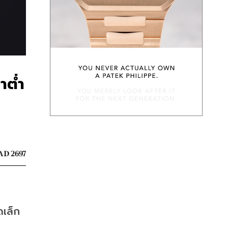
าต่ำ
AD 2697
ดเล็ก