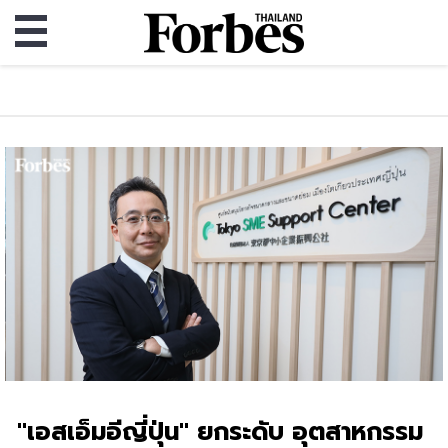
"เอสเอ็มอีญี่ปุ่น" ยกระดับ อุตสาหกรรม