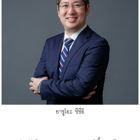
ยาซูโอะ ซึซึอิ