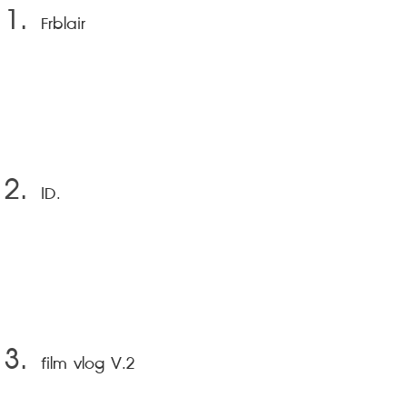
Frblair
ID.
film vlog V.2