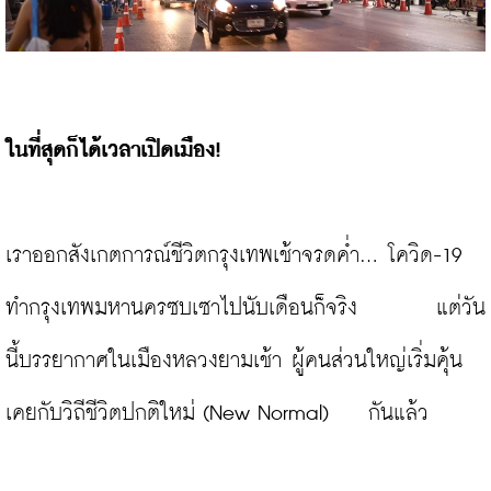
ในที่สุดก็ได้เวลาเปิดเมือง!
เราออกสังเกตการณ์ชีวิตกรุงเทพเช้าจรดค่ำ... โควิด-19 
ทำกรุงเทพมหานครซบเซาไปนับเดือนก็จริง        แต่วัน
นี้บรรยากาศในเมืองหลวงยามเช้า ผู้คนส่วนใหญ่เริ่มคุ้น
เคยกับวิถีชีวิตปกติใหม่ (New Normal)    กันแล้ว
