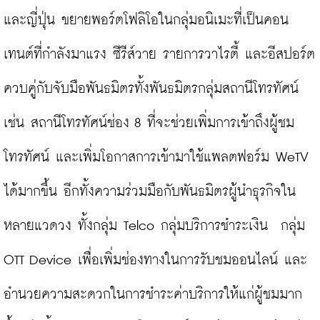
และญี่ปุ่น ขยายพอร์ตโฟลิโอในกลุ่มอนิเมะที่เป็นคอน
เทนต์ที่กำลังมาแรง ซีรีส์วาย รายการวาไรตี้ และอีสปอร์ต 
ควบคู่กับจับมือพันธมิตรทั้งพันธมิตรกลุ่มสถานีโทรทัศน์ 
เช่น สถานีโทรทัศน์ช่อง 8 ที่จะช่วยเพิ่มการเข้าถึงผู้ชม
โทรทัศน์ และเพิ่มโอกาสการเข้ามาใช้แพลตฟอร์ม WeTV 
ได้มากขึ้น อีกทั้งความร่วมมือกับพันธมิตรผู้นำธุรกิจใน
หลายแวดวง ทั้งกลุ่ม Telco กลุ่มบริการชำระเงิน  กลุ่ม 
OTT Device เพื่อเพิ่มช่องทางในการรับชมออนไลน์ และ
อำนวยความสะดวกในการชำระค่าบริการให้แก่ผู้ชมมาก