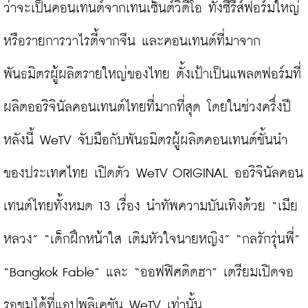
ว่าจะเป็นคอนเทนต์จากเทนเซ็นต์วิดีโอ ทั้งซีรีส์ฟอร์มใหญ่
หรือรายการวาไรตี้จากจีน และคอนเทนต์ที่มาจาก
พันธมิตรผู้ผลิตรายใหญ่ของไทย ตั้งเป้าเป็นแพลตฟอร์มที่
ผลิตออริจินัลคอนเทนต์ไทยที่มากที่สุด โดยในช่วงครึ่งปี
หลังนี้ WeTV จับมือกับพันธมิตรผู้ผลิตคอนเทนต์ชั้นนำ
ของประเทศไทย เปิดตัว WeTV ORIGINAL ออริจินัลคอน
เทนต์ไทยทั้งหมด 13 เรื่อง นำทัพความบันเทิงด้วย “เมีย
หลวง” “เด็กฝึกหน้าใส เติมหัวใจนายหญิง” “กลรักรุ่นพี่” 
“Bangkok Fable” และ “ออฟฟิศติดฮา” เตรียมเปิดจอ
รอชมได้ที่แอปพลิเคชัน WeTV เท่านั้น
